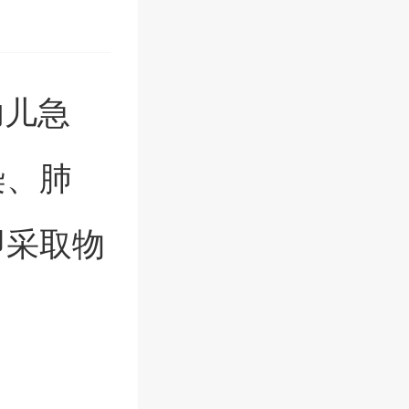
幼儿急
染、肺
即采取物