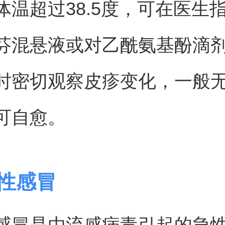
体温超过38.5度，可在医生
芬混悬液或对乙酰氨基酚滴
时密切观察皮疹变化，一般
可自愈。
行性感冒
感冒是由流感病毒引起的急