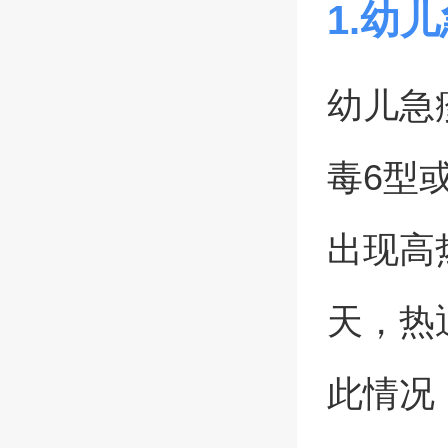
1.幼
幼儿急
毒6型
出现高
天，热
此情况