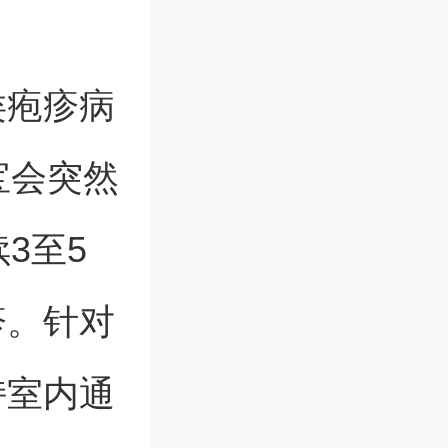
类疱疹病
宝会突然
3至5
疹。针对
持室内通