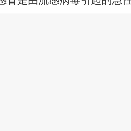
，具有较强传染性。宝宝感
退，常伴有头痛、全身肌肉
嗽等症状。家长需注意隔离
感染，日常护理中要鼓励宝
。药物治疗方面，医生可能
显示全文
颗粒进行抗病毒治疗，配合