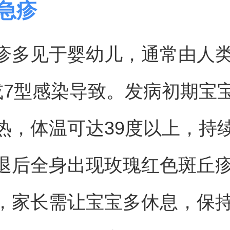
儿急疹
疹多见于婴幼儿，通常由人
或7型感染导致。发病初期宝
热，体温可达39度以上，持续
退后全身出现玫瑰红色斑丘
，家长需让宝宝多休息，保