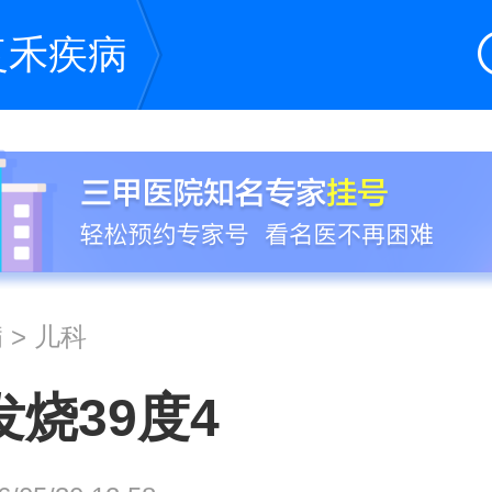
复禾疾病
病
>
儿科
烧39度4