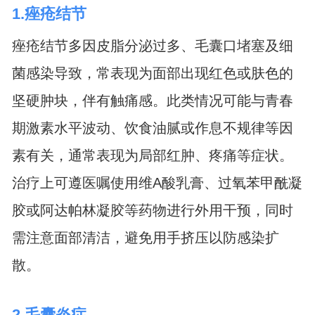
1.痤疮结节
痤疮结节多因皮脂分泌过多、毛囊口堵塞及细
菌感染导致，常表现为面部出现红色或肤色的
坚硬肿块，伴有触痛感。此类情况可能与青春
期激素水平波动、饮食油腻或作息不规律等因
素有关，通常表现为局部红肿、疼痛等症状。
治疗上可遵医嘱使用维A酸乳膏、过氧苯甲酰凝
胶或阿达帕林凝胶等药物进行外用干预，同时
需注意面部清洁，避免用手挤压以防感染扩
散。
2.毛囊炎症