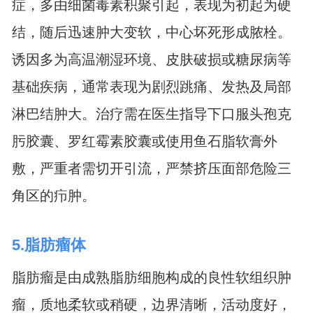
症，多由细菌毒素积聚引起，表现为初起为硬
结，随后迅速肿大变软，中心坏死形成脓栓。
诱因多为高温潮湿环境、皮肤破损或糖尿病等
基础疾病，通常表现为剧烈跳痛、发热及局部
淋巴结肿大。治疗需在医生指导下口服头孢克
肟胶囊、罗红霉素胶囊或使用鱼石脂软膏外
敷，严重者需切开引流，严禁挤压面部危险三
角区的疖肿。
5.脂肪瘤体
脂肪瘤是由成熟脂肪细胞构成的良性软组织肿
瘤，质地柔软或稍硬，边界清晰，活动度好，