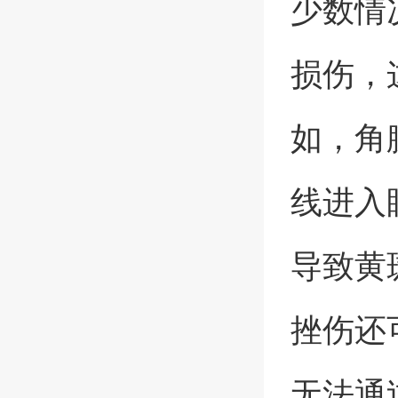
少数情
损伤，
如，角
线进入
导致黄
挫伤还
无法通