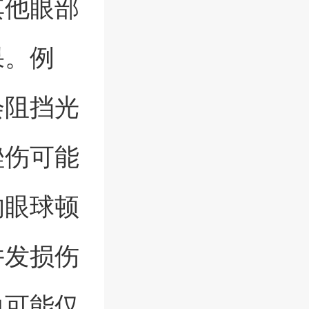
其他眼部
果。例
会阻挡光
挫伤可能
的眼球顿
并发损伤
力可能仅