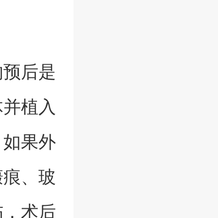
的预后是
体并植入
。如果外
瘢痕、玻
伤，术后