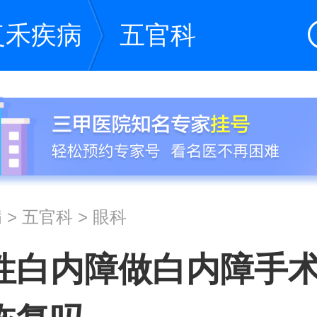
复禾疾病
五官科
病
>
五官科
>
眼科
性白内障做白内障手