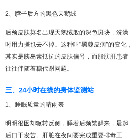
2、脖子后方的黑色天鹅绒
后颈皮肤莫名出现天鹅绒般的深色斑块，洗澡
时用力搓也去不掉。这种叫"黑棘皮病"的变化，
其实是胰岛素抵抗的皮肤信号，而脂肪肝患者
往往伴随着糖代谢问题。
三、24小时在线的身体监测站
1、睡眠质量的晴雨表
明明很困却辗转反侧，睡着后频繁醒来，晨起
后口干发苦。肝脏在夜间要完成重要排毒工