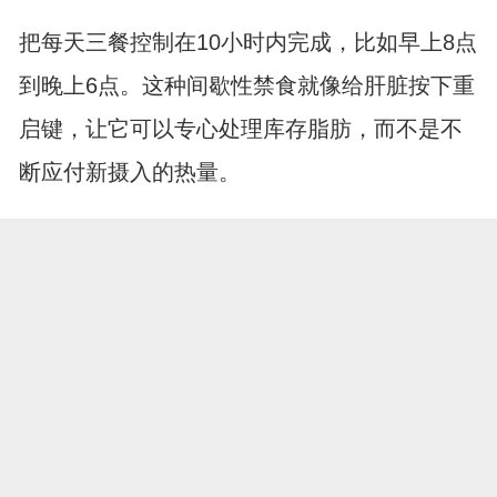
把每天三餐控制在10小时内完成，比如早上8点
到晚上6点。这种间歇性禁食就像给肝脏按下重
启键，让它可以专心处理库存脂肪，而不是不
断应付新摄入的热量。
2、优选护肝营养素
深绿色蔬菜里的叶绿素是天然解毒剂，坚果中
的维生素E像抗氧化卫.士，优质蛋白质则是肝
细胞修复的原料。不必刻意追求超.级食物，日
常餐桌就能找到这些护肝帮手。