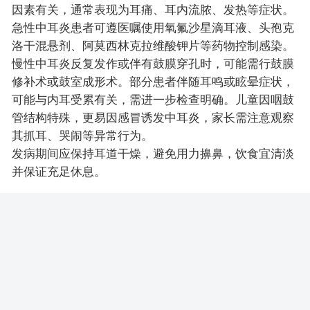
因素有关，通常表现为耳痛、耳内流脓、发热等症状。
急性中耳炎患者可遵医嘱使用氧氟沙星滴耳液、头孢克
洛干混悬剂、阿莫西林克拉维酸钾片等药物控制感染。
慢性中耳炎反复发作或伴有鼓膜穿孔时，可能需行鼓膜
修补术或鼓室成形术。部分患者伴随耳鸣或眩晕症状，
可能与内耳受累有关，需进一步检查明确。儿童因咽鼓
管结构特殊，更易因感冒诱发中耳炎，家长需注意观察
其抓耳、哭闹等异常行为。
发病期间应保持耳道干燥，避免用力擤鼻，饮食宜清淡
并保证充足休息。