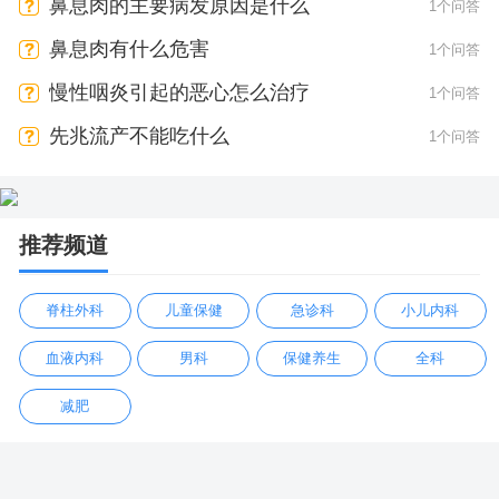
会有疼痛感吗
鼻息肉的主要病发原因是什么
1个问答
鼻息肉有什么危害
1个问答
慢性咽炎引起的恶心怎么治疗
1个问答
先兆流产不能吃什么
1个问答
推荐频道
脊柱外科
儿童保健
急诊科
小儿内科
血液内科
男科
保健养生
全科
减肥