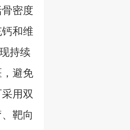
括骨密度
充钙和维
现持续
医，避免
可采用双
疗、靶向