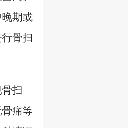
中晚期或
进行骨扫
规骨扫
无骨痛等