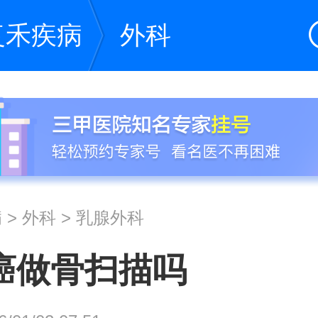
复禾疾病
外科
病
>
外科
>
乳腺外科
癌做骨扫描吗