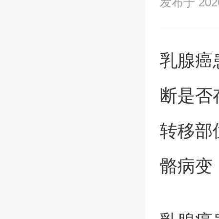
发布于 2026/
乳腺癌
断是否
转移部
骼病变