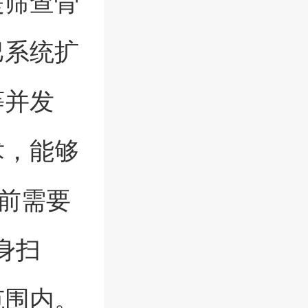
是筛查骨
巴系统扩
等并发
术，能够
前需要
身扫
范围内。