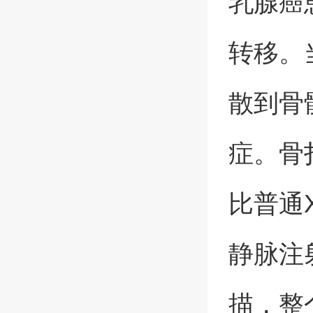
乳腺癌
转移。
散到骨
症。骨
比普通
静脉注
描，整