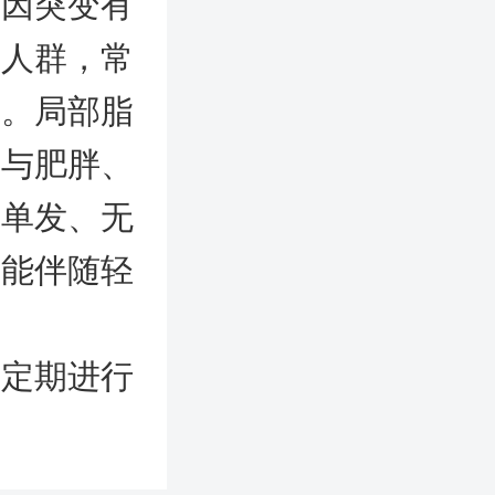
基因突变有
动人群，常
者。局部脂
多与肥胖、
为单发、无
可能伴随轻
，定期进行