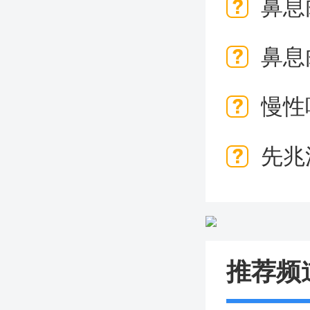
疣会
鼻息
鼻息
慢性
先兆
推荐频