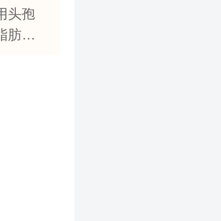
用头孢
脂肪